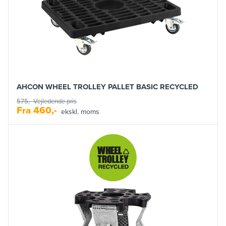
AHCON WHEEL TROLLEY PALLET BASIC RECYCLED
575,-
Vejledende pris
Fra
460,-
ekskl. moms