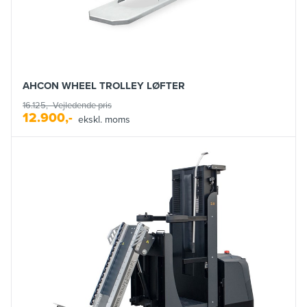
AHCON WHEEL TROLLEY LØFTER
16.125,-
Vejledende pris
12.900,-
ekskl. moms