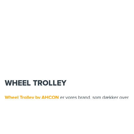
WHEEL TROLLEY
Wheel Trolley by AHCON
er vores brand, som dækker over
forskellige metoder til logisk og ergonomisk transport af
hjul.
Det hele startede med den grå Wheel Trolley til transport
og oplagring af hjul og dæk til personvogne. Sidenhen er