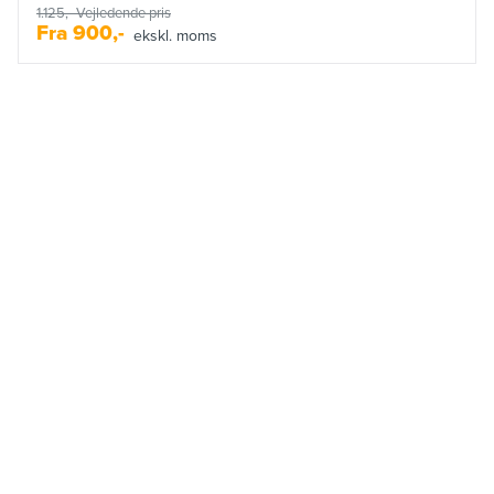
1.125,-
Vejledende pris
Fra
900,-
ekskl. moms