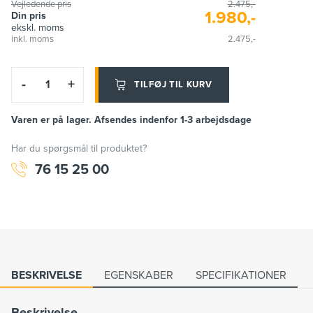
Vejledende pris
2.475,-
1.980,-
Din pris
ekskl. moms
inkl. moms
2.475,-
-
+
TILFØJ TIL KURV
Varen er på lager. Afsendes indenfor 1-3 arbejdsdage
Har du spørgsmål til produktet?
76 15 25 00
BESKRIVELSE
EGENSKABER
SPECIFIKATIONER
Beskrivelse