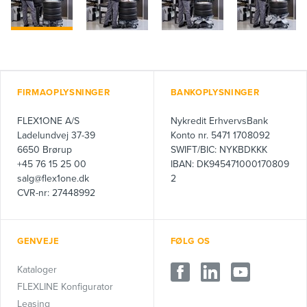
FIRMAOPLYSNINGER
BANKOPLYSNINGER
FLEX1ONE A/S
Nykredit ErhvervsBank
Ladelundvej 37-39
Konto nr. 5471 1708092
6650 Brørup
SWIFT/BIC: NYKBDKKK
+45 76 15 25 00
IBAN: DK945471000170809
salg@flex1one.dk
2
CVR-nr: 27448992
GENVEJE
FØLG OS
Kataloger
FLEXLINE Konfigurator
Leasing