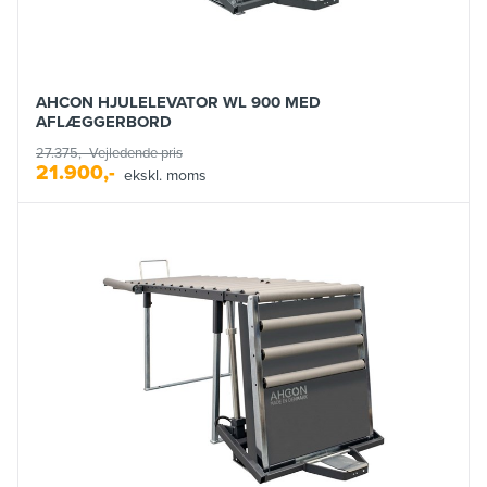
AHCON HJULELEVATOR WL 900 MED
AFLÆGGERBORD
27.375,-
Vejledende pris
21.900,-
ekskl. moms