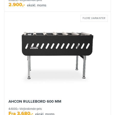
2.900,-
ekskl. moms
FLERE VARIANTER
AHCON RULLEBORD 600 MM
4.600,-
Vejledende pris
Fra
3.680,-
ekskl. moms