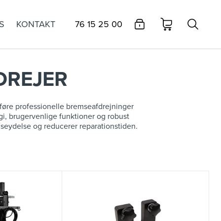
S
KONTAKT
76 15 25 00
DREJER
dføre professionelle bremseafdrejninger
gi, brugervenlige funktioner og robust
mseydelse og reducerer reparationstiden.