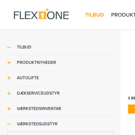
TILBUD
PRODUK
TILBUD
PRODUKTNYHEDER
Produktnyheder
AUTOLIFTE
2-søjlet lift
DÆKSERVICEUDSTYR
3
R
4-søjlet lifte
Dækmaskiner
VÆRKSTEDSINVENTAR
Stempel lifte
Afbalanceringsmaskiner
FLEXLINE Værkstedsinventar
VÆRKSTEDSUDSTYR
Sakselifte
Dækservicepakker