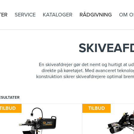
TER
SERVICE
KATALOGER
RÅDGIVNING
OM O
SKIVEAF
En skiveafdrejer gør det nemt og hurtigt at u
direkte på køretøjet. Med avanceret teknolo
konstruktion sikrer skiveafdrejere optimal bre
ESULTATER
TILBUD
TILBUD