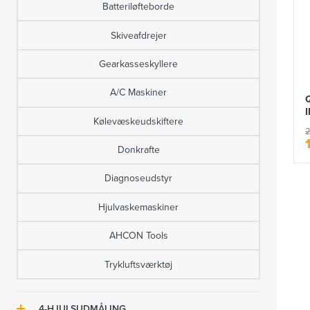
FLEXLINE BLACK Værkstedsinventar
Batteriløfteborde
Kørebanelifte
Tilbehør til dækservice
FLEXLINE Heavy Duty
Skiveafdrejer
MC-lifte
Tilbehør til afbalanceringsmaskiner
Værkstedsvogne
Gearkasseskyllere
Heavy Duty lifte
Hjultransport
Værkstedsborde
A/C Maskiner
Donkrafte
Hjulløftere
Q-LINE Værkstedsinventar
Kølevæskeudskiftere
Saksedonkrafte
2
Jet Blastere
Tilbehør til værkstedsinventar
Donkrafte
Løftepuder & Løfteklodser
Dækmonteringslinjer
Ophængskroge
Diagnoseudstyr
Tilbehør til autolifte
AHCON udstyr
Premium ophæng
Hjulvaskemaskiner
Heavy Duty dækservice
Håndværktøj
AHCON Tools
Testudstyr
Q-LINE LIGHTNING
Trykluftsværktøj
4-HJULSUDMÅLING