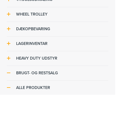
4-Hjulsudmålere
WHEEL TROLLEY
Sporingspakker
Hjultransport
DÆKOPBEVARING
Tilbehør til 4-hjulsudmåling
Hjulløft
Dækreoler
LAGERINVENTAR
Dæk- og hjulløftere
Hyldereoler
HEAVY DUTY UDSTYR
Pallereoler
Heavy Duty Lifte
BRUGT- OG RESTSALG
Stålreoler
Heavy Duty Dækservicepakker
ALLE PRODUKTER
Tilbehør til lagerinventar
HD Dækserviceudstyr
Sikkerhedspumpebure
Test og inspektion