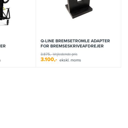
Q-LINE BREMSETROMLE ADAPTER
JER
FOR BREMSESKRIVEAFDREJER
3.875,-
Vejledende pris
3.100,-
s
ekskl. moms