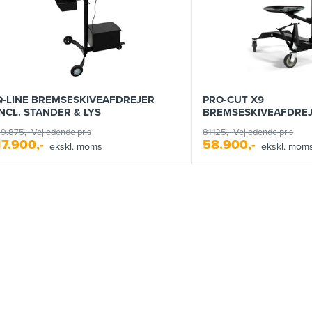
Q-LINE BREMSESKIVEAFDREJER
PRO-CUT X9
INCL. STANDER & LYS
BREMSESKIVEAFDRE
9.875,-
Vejledende pris
81.125,-
Vejledende pris
17.900,-
58.900,-
ekskl. moms
ekskl. mom