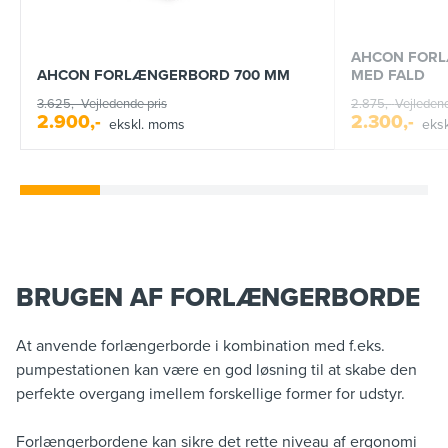
AHCON FOR
AHCON FORLÆNGERBORD 700 MM
MED FALD
3.625,-
Vejledende pris
2.875,-
Vejledend
2.900,-
2.300,-
ekskl. moms
eks
BRUGEN AF FORLÆNGERBORDE
At anvende forlængerborde i kombination med f.eks.
pumpestationen kan være en god løsning til at skabe den
perfekte overgang imellem forskellige former for udstyr.
Forlængerbordene kan sikre det rette niveau af ergonomi