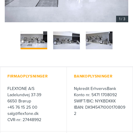
1
/
3
FIRMAOPLYSNINGER
BANKOPLYSNINGER
FLEX1ONE A/S
Nykredit ErhvervsBank
Ladelundvej 37-39
Konto nr. 5471 1708092
6650 Brørup
SWIFT/BIC: NYKBDKKK
+45 76 15 25 00
IBAN: DK945471000170809
salg@flex1one.dk
2
CVR-nr: 27448992