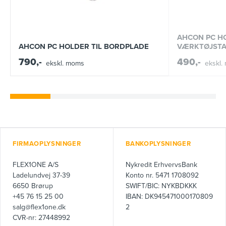
AHCON PC HO
AHCON PC HOLDER TIL BORDPLADE
VÆRKTØJSTA
790,-
490,-
ekskl. moms
ekskl.
FIRMAOPLYSNINGER
BANKOPLYSNINGER
FLEX1ONE A/S
Nykredit ErhvervsBank
Ladelundvej 37-39
Konto nr. 5471 1708092
6650 Brørup
SWIFT/BIC: NYKBDKKK
+45 76 15 25 00
IBAN: DK945471000170809
salg@flex1one.dk
2
CVR-nr: 27448992