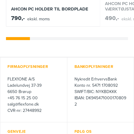
AHCON PC HO
AHCON PC HOLDER TIL BORDPLADE
VÆRKTØJSTA
790,-
490,-
ekskl. moms
ekskl.
FIRMAOPLYSNINGER
BANKOPLYSNINGER
FLEX1ONE A/S
Nykredit ErhvervsBank
Ladelundvej 37-39
Konto nr. 5471 1708092
6650 Brørup
SWIFT/BIC: NYKBDKKK
+45 76 15 25 00
IBAN: DK945471000170809
salg@flex1one.dk
2
CVR-nr: 27448992
GENVEJE
FØLG OS