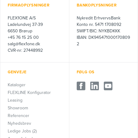
FIRMAOPLYSNINGER
BANKOPLYSNINGER
FLEX1ONE A/S
Nykredit ErhvervsBank
Ladelundvej 37-39
Konto nr. 5471 1708092
6650 Brørup
SWIFT/BIC: NYKBDKKK
+45 76 15 25 00
IBAN: DK945471000170809
salg@flex1one.dk
2
CVR-nr: 27448992
GENVEJE
FØLG OS
Kataloger
FLEXLINE Konfigurator
Leasing
Showroom
Referencer
Nyhedsbrev
Ledige Jobs (2)