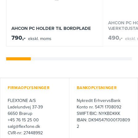
AHCON PC HO
AHCON PC HOLDER TIL BORDPLADE
VÆRKTØJSTA
790,-
490,-
ekskl. moms
ekskl.
FIRMAOPLYSNINGER
BANKOPLYSNINGER
FLEX1ONE A/S
Nykredit ErhvervsBank
Ladelundvej 37-39
Konto nr. 5471 1708092
6650 Brørup
SWIFT/BIC: NYKBDKKK
+45 76 15 25 00
IBAN: DK945471000170809
salg@flex1one.dk
2
CVR-nr: 27448992