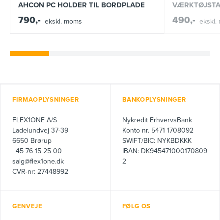
AHCON PC HOLDER TIL BORDPLADE
VÆRKTØJSTA
790,-
490,-
ekskl. moms
ekskl.
FIRMAOPLYSNINGER
BANKOPLYSNINGER
FLEX1ONE A/S
Nykredit ErhvervsBank
Ladelundvej 37-39
Konto nr. 5471 1708092
6650 Brørup
SWIFT/BIC: NYKBDKKK
+45 76 15 25 00
IBAN: DK945471000170809
salg@flex1one.dk
2
CVR-nr: 27448992
GENVEJE
FØLG OS