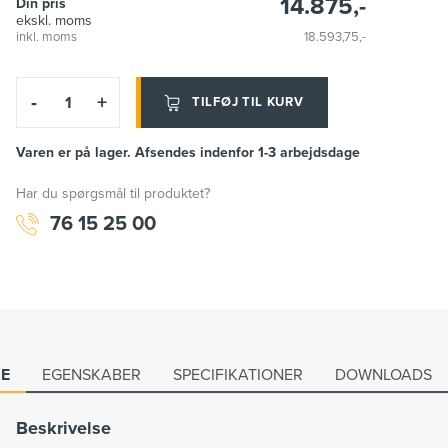
14.875,-
Din pris
ekskl. moms
inkl. moms
18.593,75,-
-
+
TILFØJ TIL KURV
Varen er på lager. Afsendes indenfor 1-3 arbejdsdage
Har du spørgsmål til produktet?
76 15 25 00
SE
EGENSKABER
SPECIFIKATIONER
DOWNLOADS
Beskrivelse