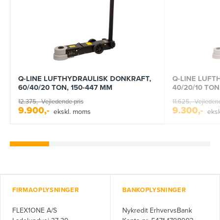
Q-LINE LUFTHYDRAULISK DONKRAFT,
Q-LINE LUFT
60/40/20 TON, 150-447 MM
40/20/10 TON
12.375,-
Vejledende pris
11.625,-
Vejledend
9.900,-
9.300,-
ekskl. moms
eks
FIRMAOPLYSNINGER
BANKOPLYSNINGER
FLEX1ONE A/S
Nykredit ErhvervsBank