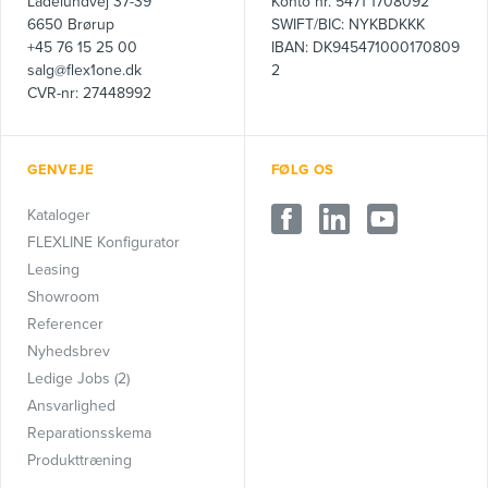
Ladelundvej 37-39
Konto nr. 5471 1708092
6650 Brørup
SWIFT/BIC: NYKBDKKK
+45 76 15 25 00
IBAN: DK945471000170809
salg@flex1one.dk
2
CVR-nr: 27448992
GENVEJE
FØLG OS
Kataloger
FLEXLINE Konfigurator
Leasing
Showroom
Referencer
Nyhedsbrev
Ledige Jobs (2)
Ansvarlighed
Reparationsskema
Produkttræning