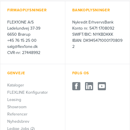
FIRMAOPLYSNINGER
BANKOPLYSNINGER
FLEX1ONE A/S
Nykredit ErhvervsBank
Ladelundvej 37-39
Konto nr. 5471 1708092
6650 Brørup
SWIFT/BIC: NYKBDKKK
+45 76 15 25 00
IBAN: DK945471000170809
salg@flex1one.dk
2
CVR-nr: 27448992
GENVEJE
FØLG OS
Kataloger
FLEXLINE Konfigurator
Leasing
Showroom
Referencer
Nyhedsbrev
Ledige Jobs (2)