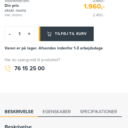
Vejledende pris
2.450,-
1.960,-
Din pris
ekskl. moms
inkl. moms
2.450,-
-
+
TILFØJ TIL KURV
Varen er på lager. Afsendes indenfor 1-3 arbejdsdage
Har du spørgsmål til produktet?
76 15 25 00
BESKRIVELSE
EGENSKABER
SPECIFIKATIONER
Beskrivelse