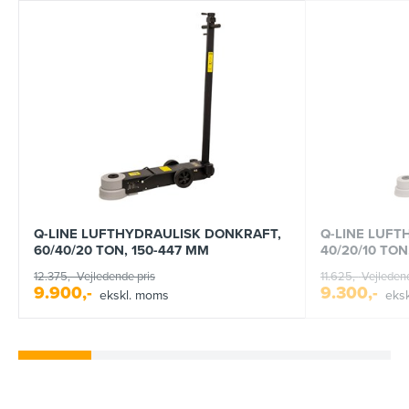
Q-LINE LUFTHYDRAULISK DONKRAFT,
Q-LINE LUFT
60/40/20 TON, 150-447 MM
40/20/10 TON
12.375,-
Vejledende pris
11.625,-
Vejledend
9.900,-
9.300,-
ekskl. moms
eks