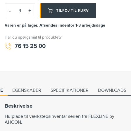
-
+
TILFØJ TIL KURV
Varen er på lager. Afsendes indenfor 1-3 arbejdsdage
Har du spørgsmål til produktet?
76 15 25 00
SE
EGENSKABER
SPECIFIKATIONER
DOWNLOADS
Beskrivelse
Hulplade til værkstedsinventar serien fra FLEXLINE by
AHCON.