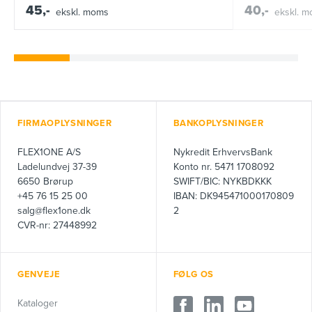
45,-
40,-
ekskl. moms
ekskl. 
FIRMAOPLYSNINGER
BANKOPLYSNINGER
FLEX1ONE A/S
Nykredit ErhvervsBank
Ladelundvej 37-39
Konto nr. 5471 1708092
6650 Brørup
SWIFT/BIC: NYKBDKKK
+45 76 15 25 00
IBAN: DK945471000170809
salg@flex1one.dk
2
CVR-nr: 27448992
GENVEJE
FØLG OS
Kataloger