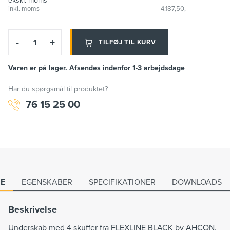
ekskl. moms
inkl. moms
4.187,50,-
-
+
TILFØJ TIL KURV
Varen er på lager. Afsendes indenfor 1-3 arbejdsdage
Har du spørgsmål til produktet?
76 15 25 00
SE
EGENSKABER
SPECIFIKATIONER
DOWNLOADS
Beskrivelse
Underskab med 4 skuffer fra FLEXLINE BLACK by AHCON.