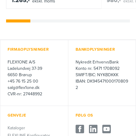
1.265,-
980,-
ekskl. moms
ekskl.
FIRMAOPLYSNINGER
BANKOPLYSNINGER
FLEX1ONE A/S
Nykredit ErhvervsBank
Ladelundvej 37-39
Konto nr. 5471 1708092
6650 Brørup
SWIFT/BIC: NYKBDKKK
+45 76 15 25 00
IBAN: DK945471000170809
salg@flex1one.dk
2
CVR-nr: 27448992
GENVEJE
FØLG OS
Kataloger
FLEXLINE Konfigurator