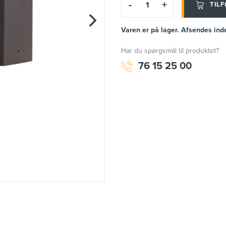
-
+
TILF
Varen er på lager. Afsendes ind
Har du spørgsmål til produktet?
76 15 25 00