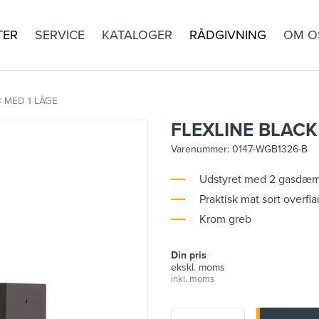
TER
SERVICE
KATALOGER
RÅDGIVNING
OM O
 MED 1 LÅGE
FLEXLINE BLACK
Varenummer:
0147-WGB1326-B
Udstyret med 2 gasdæ
Praktisk mat sort overfl
Krom greb
Din pris
ekskl. moms
inkl. moms