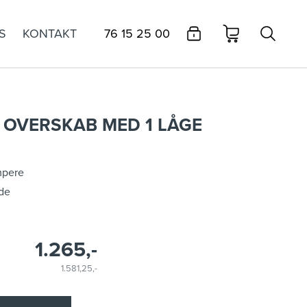
S
KONTAKT
76 15 25 00
 OVERSKAB MED 1 LÅGE
mpere
ade
1.265,-
1.581,25,-