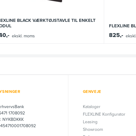
LEXLINE BLACK VÆRKTØJSTAVLE TIL ENKELT
ODUL
FLEXLINE 
40,-
825,-
ekskl. moms
eksk
YSNINGER
GENVEJE
ErhvervsBank
Kataloger
 5471 1708092
FLEXLINE Konfigurator
C: NYKBDKKK
Leasing
9454710001708092
Showroom