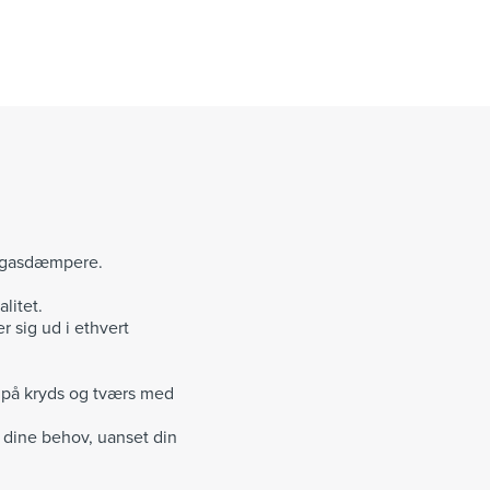
k. gasdæmpere.
litet.
r sig ud i ethvert
 på kryds og tværs med
r dine behov, uanset din