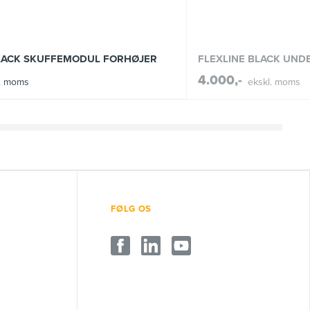
BLACK SKUFFEMODUL FORHØJER
FLEXLINE BLACK UND
4.000,-
l. moms
ekskl. moms
FØLG OS