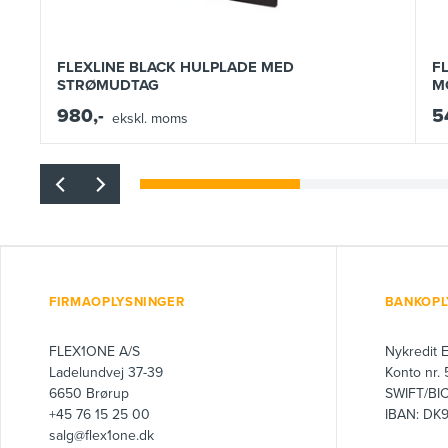
FLEXLINE BLACK HULPLADE MED
F
STRØMUDTAG
M
980,-
5
ekskl. moms
FIRMAOPLYSNINGER
BANKOPL
FLEX1ONE A/S
Nykredit 
Ladelundvej 37-39
Konto nr.
6650 Brørup
SWIFT/BI
+45 76 15 25 00
IBAN: DK
salg@flex1one.dk