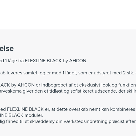
else
d 1 låge fra FLEXLINE BLACK by AHCON.
ab leveres samlet, og er med 1 låget, som er udstyret med 2 st
CK by AHCON er indbegrebet af et eksklusivt look og funktiona
rveskema giver den et tidløst og sofistikeret udseende, der skille
.
ved FLEXLINE BLACK er, at dette overskab nemt kan kombineres
INE BLACK moduler.
dig frihed til at skræddersy din værkstedsindretning præcist efte