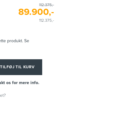
112.375,-
89.900,-
112.375,-
ette produkt. Se
TILFØJ TIL KURV
kt os for mere info.
et?