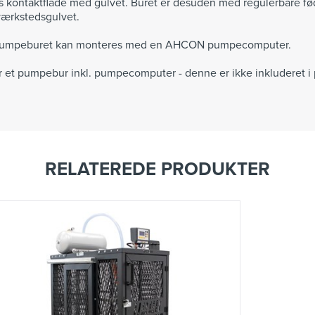
kontaktflade med gulvet. Buret er desuden med regulerbare fødde
værkstedsgulvet.
pumpeburet kan monteres med en AHCON pumpecomputer.
er et pumpebur inkl. pumpecomputer - denne er ikke inkluderet i 
RELATEREDE PRODUKTER