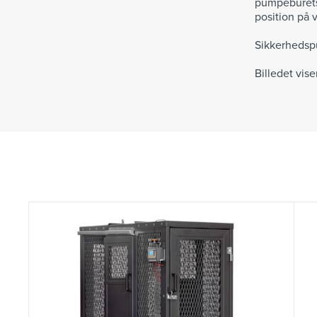
pumpeburets 
position på 
Sikkerheds
Billedet vis