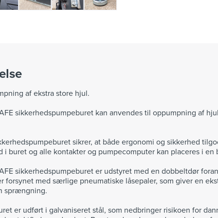
else
pning af ekstra store hjul.
FE sikkerhedspumpeburet kan anvendes til oppumpning af hjul 
kkerhedspumpeburet sikrer, at både ergonomi og sikkerhed tilgo
ind i buret og alle kontakter og pumpecomputer kan placeres i en
E sikkerhedspumpeburet er udstyret med en dobbeltdør foran og
r forsynet med særlige pneumatiske låsepaler, som giver en ekstr
en sprængning.
ret er udført i galvaniseret stål, som nedbringer risikoen for dan