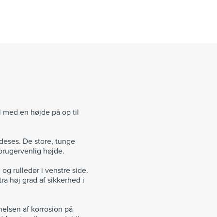
med en højde på op til
deses. De store, tunge
 brugervenlig højde.
 rulledør i venstre side.
a høj grad af sikkerhed i
nelsen af korrosion på