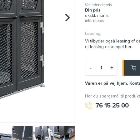
Vejledende pris
Din pris
ekskl. moms
inkl. moms
Leasing
Vi tilbyder også leasing af d
et leasing eksempel her.
-
+
Varen er på vej hjem. Konta
Har du spørgsmål til produkt
76 15 25 00