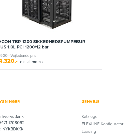
HCON TBR 1200 SIKKERHEDSPUMPEBUR
US 1.0L PCI 1200/12 bar
.900,-
Vejledende pris
4.320,-
ekskl. moms
YSNINGER
GENVEJE
ErhvervsBank
Kataloger
 5471 1708092
FLEXLINE Konfigurator
C: NYKBDKKK
Leasing