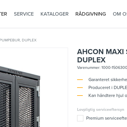
TER
SERVICE
KATALOGER
RÅDGIVNING
OM O
SPUMPEBUR, DUPLEX
AHCON MAXI 
DUPLEX
Varenummer:
1000-150630
Garanteret sikker
Produceret i DUPLE
Kan håndtere hjul o
Lovpligtig serviceeftersyn
Premium serviceefte