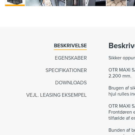
Beskriv
BESKRIVELSE
EGENSKABER
Sikker oppum
OTR MAXI SA
SPECIFIKATIONER
2.200 mm.
DOWNLOADS
Brugen af si
hjul rulles 
VEJL. LEASING EKSEMPEL
OTR MAXI SAF
Frontdøren e
tilfælde af 
Bunden af bu