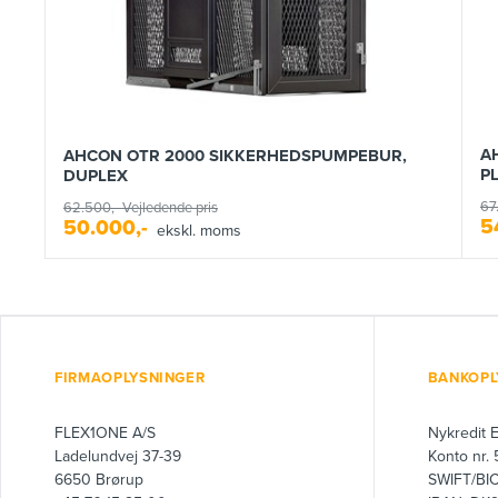
A
AHCON OTR 2000 SIKKERHEDSPUMPEBUR,
PL
DUPLEX
67
62.500,-
Vejledende pris
5
50.000,-
ekskl. moms
FIRMAOPLYSNINGER
BANKOPL
FLEX1ONE A/S
Nykredit 
Ladelundvej 37-39
Konto nr.
6650 Brørup
SWIFT/BI