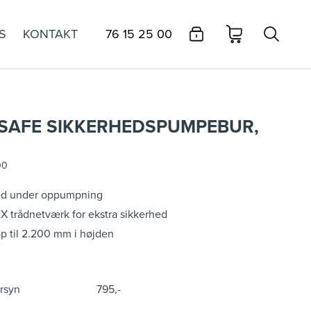
S
KONTAKT
76 15 25 00
SAFE SIKKERHEDSPUMPEBUR,
00
hed under oppumpning
X trådnetværk for ekstra sikkerhed
p til 2.200 mm i højden
rsyn
795,-