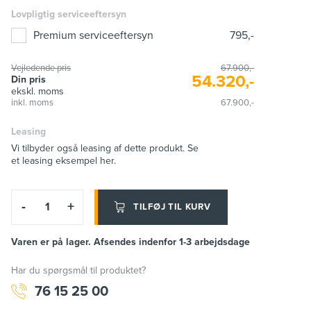
Lovpligtig serviceeftersyn
Premium serviceeftersyn
795,-
Vejledende pris
67.900,-
54.320,-
Din pris
ekskl. moms
inkl. moms
67.900,-
Leasing
Vi tilbyder også leasing af dette produkt. Se
et leasing eksempel her.
-
+
TILFØJ TIL KURV
Varen er på lager. Afsendes indenfor 1-3 arbejdsdage
Har du spørgsmål til produktet?
76 15 25 00