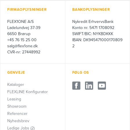
FIRMAOPLYSNINGER
BANKOPLYSNINGER
FLEX1ONE A/S
Nykredit ErhvervsBank
Ladelundvej 37-39
Konto nr. 5471 1708092
6650 Brørup
SWIFT/BIC: NYKBDKKK
+45 76 15 25 00
IBAN: DK945471000170809
salg@flex1one.dk
2
CVR-nr: 27448992
GENVEJE
FØLG OS
Kataloger
FLEXLINE Konfigurator
Leasing
Showroom
Referencer
Nyhedsbrev
Ledige Jobs (2)