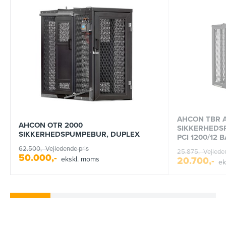
AHCON TBR 
AHCON OTR 2000
SIKKERHEDSP
SIKKERHEDSPUMPEBUR, DUPLEX
PCI 1200/12 
62.500,-
Vejledende pris
25.875,-
Vejlede
50.000,-
ekskl. moms
20.700,-
ek