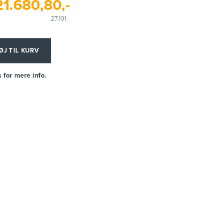
21.680,80,-
27.101,-
ØJ TIL KURV
 for mere info.