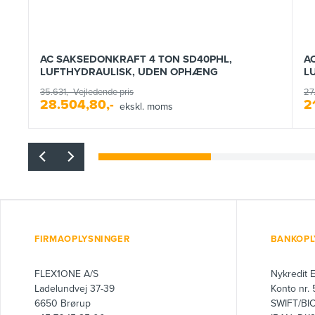
AC SAKSEDONKRAFT 4 TON SD40PHL,
A
LUFTHYDRAULISK, UDEN OPHÆNG
L
35.631,-
Vejledende pris
27.
28.504,80,-
2
ekskl. moms
FIRMAOPLYSNINGER
BANKOPL
FLEX1ONE A/S
Nykredit 
Ladelundvej 37-39
Konto nr.
6650 Brørup
SWIFT/BI