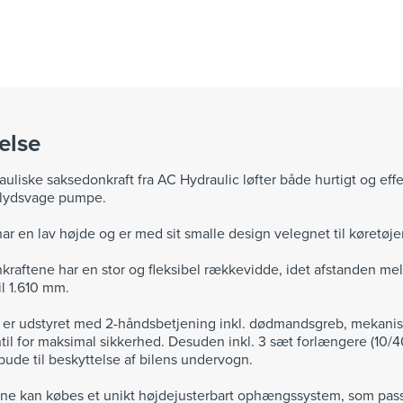
else
auliske saksedonkraft fra AC Hydraulic løfter både hurtigt og eff
g lydsvage pumpe.
ar en lav højde og er med sit smalle design velegnet til køretøje
raftene har en stor og fleksibel rækkevidde, idet afstanden me
il 1.610 mm.
 er udstyret med 2-håndsbetjening inkl. dødmandsgreb, mekanis
til for maksimal sikkerhed. Desuden inkl. 3 sæt forlængere (10
de til beskyttelse af bilens undervogn.
ene kan købes et unikt højdejusterbart ophængssystem, som passer 