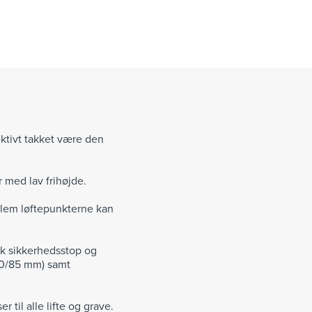
ektivt takket være den
r med lav frihøjde.
llem løftepunkterne kan
k sikkerhedsstop og
/40/85 mm) samt
til alle lifte og grave.