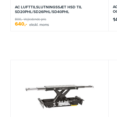
A
AC LUFTTILSLUTNINGSSÆT HSD TIL
O
SD20PHL/SD26PHL/SD40PHL
1
800,-
Vejledende pris
640,-
ekskl. moms