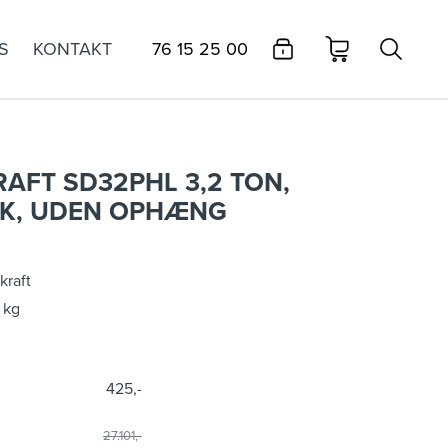
S
KONTAKT
76 15 25 00
AFT SD32PHL 3,2 TON,
SK, UDEN OPHÆNG
kraft
 kg
425,-
27.101,-