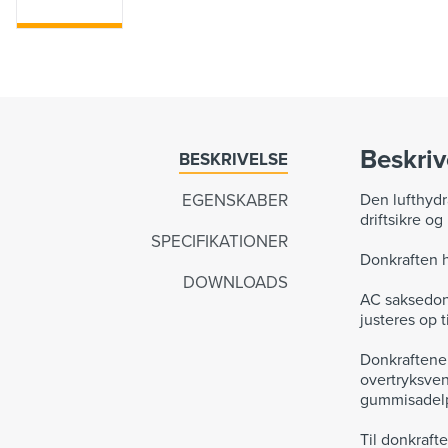
Beskriv
BESKRIVELSE
EGENSKABER
Den lufthydr
driftsikre o
SPECIFIKATIONER
Donkraften h
DOWNLOADS
AC saksedonk
justeres op t
Donkraftene
overtryksven
gummisadelpu
Til donkraft