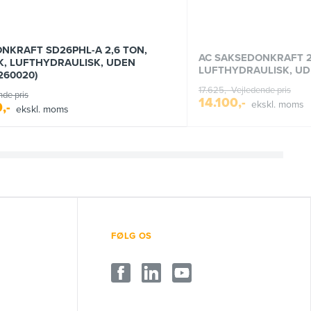
NKRAFT SD26PHL-A 2,6 TON,
AC SAKSEDONKRAFT 2
, LUFTHYDRAULISK, UDEN
LUFTHYDRAULISK, U
260020)
17.625,-
Vejledende pris
nde pris
14.100,-
ekskl. moms
,-
ekskl. moms
FØLG OS