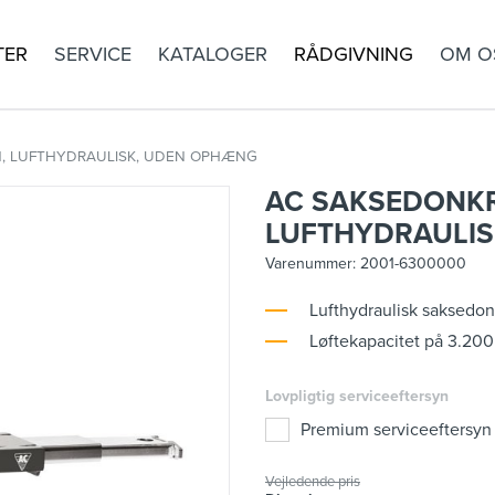
TER
SERVICE
KATALOGER
RÅDGIVNING
OM O
N, LUFTHYDRAULISK, UDEN OPHÆNG
AC SAKSEDONKR
LUFTHYDRAULI
Varenummer:
2001-6300000
Lufthydraulisk saksedon
Løftekapacitet på 3.200
Lovpligtig serviceeftersyn
Premium serviceeftersyn
Vejledende pris