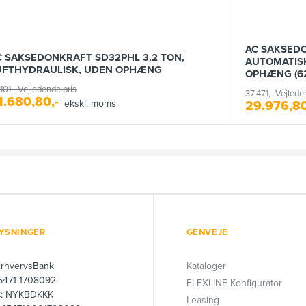
AC SAKSEDO
C SAKSEDONKRAFT SD32PHL 3,2 TON,
AUTOMATISK
UFTHYDRAULISK, UDEN OPHÆNG
OPHÆNG (6
101,-
Vejledende pris
37.471,-
Vejlede
1.680,80,-
ekskl. moms
29.976,80
YSNINGER
GENVEJE
ErhvervsBank
Kataloger
 5471 1708092
FLEXLINE Konfigurator
C: NYKBDKKK
Leasing