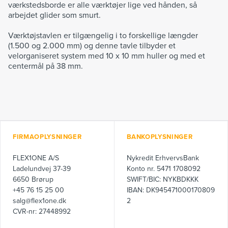
værkstedsborde er alle værktøjer lige ved hånden, så
arbejdet glider som smurt.
Værktøjstavlen er tilgængelig i to forskellige længder
(1.500 og 2.000 mm) og denne tavle tilbyder et
velorganiseret system med 10 x 10 mm huller og med et
centermål på 38 mm.
FIRMAOPLYSNINGER
BANKOPLYSNINGER
FLEX1ONE A/S
Nykredit ErhvervsBank
Ladelundvej 37-39
Konto nr. 5471 1708092
6650 Brørup
SWIFT/BIC: NYKBDKKK
+45 76 15 25 00
IBAN: DK945471000170809
salg@flex1one.dk
2
CVR-nr: 27448992