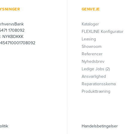
YSNINGER
GENVEJE
ErhvervsBank
Kataloger
 5471 1708092
FLEXLINE Konfigurator
C: NYKBDKKK
Leasing
9454710001708092
Showroom
Referencer
Nyhedsbrev
Ledige Jobs (2)
Ansvarlighed
Reparationsskema
Produkttræning
olitik
Handelsbetingelser