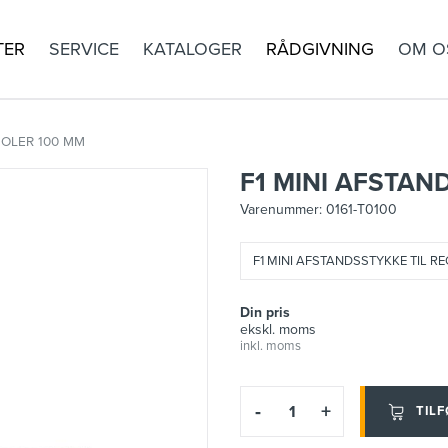
TER
SERVICE
KATALOGER
RÅDGIVNING
OM O
EOLER 100 MM
F1 MINI AFSTAN
Varenummer:
0161-T0100
F1 MINI AFSTANDSSTYKKE TIL R
Din pris
ekskl. moms
inkl. moms
-
+
TILF