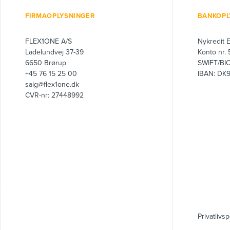
FIRMAOPLYSNINGER
BANKOPL
FLEX1ONE A/S
Nykredit 
Ladelundvej 37-39
Konto nr.
6650 Brørup
SWIFT/BI
+45 76 15 25 00
IBAN: DK
salg@flex1one.dk
CVR-nr: 27448992
Privatlivsp