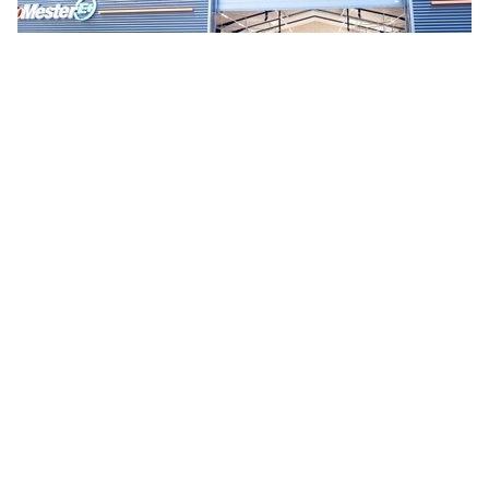
VÆRKSTED MED GRØN PROFIL
Som en del af Automester E+ er der hos Autohuset
Vemmelev taget grønne forholdsregler for både strøm,
vand og varme.
Således er der på taget monteret solpaneler samt en
10.000 liters regnvandsbeholder - til hhv. forsyning af strøm
og vand til bilvask og toiletskyl.
Når kulden sætter ind udenfor, varmes lokalerne op af 2 stk.
varmepumper.