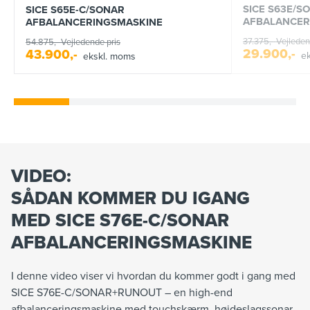
SICE S63E/S
SICE S65E-C/SONAR
AFBALANCER
AFBALANCERINGSMASKINE
37.375,-
Vejleden
54.875,-
Vejledende pris
29.900,-
43.900,-
e
ekskl. moms
VIDEO:
SÅDAN KOMMER DU IGANG
MED SICE S76E-C/SONAR
AFBALANCERINGSMASKINE
I denne video viser vi hvordan du kommer godt i gang med
SICE S76E-C/SONAR+RUNOUT – en high-end
afbalanceringsmaskine med touchskærm, højdeslagssonar