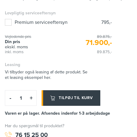
Lovpligtig serviceeftersyn
Premium serviceeftersyn
795,-
Vejledende pris
89.875,-
71.900,-
Din pris
ekskl. moms
inkl. moms
89.875,-
Leasing
Vi tilbyder også leasing af dette produkt. Se
et leasing eksempel her.
-
+
TILFØJ TIL KURV
Varen er på lager. Afsendes indenfor 1-3 arbejdsdage
Har du spørgsmål til produktet?
76 15 25 00