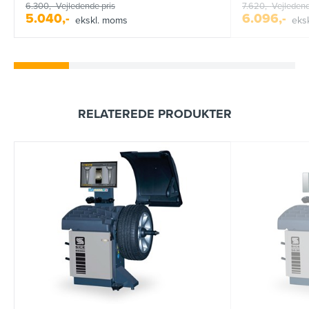
6.300,-
Vejledende pris
7.620,-
Vejledend
5.040,-
6.096,-
ekskl. moms
eks
RELATEREDE PRODUKTER