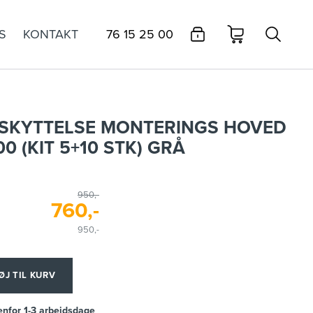
S
KONTAKT
76 15 25 00
BESKYTTELSE MONTERINGS HOVED
0 (KIT 5+10 STK) GRÅ
950,-
760,-
950,-
ØJ TIL KURV
enfor 1-3 arbejdsdage