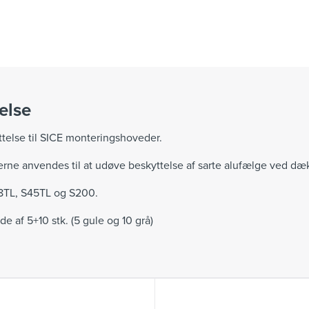
else
ttelse til SICE monteringshoveder.
erne anvendes til at udøve beskyttelse af sarte alufælge ved dæk
48TL, S45TL og S200.
e af 5+10 stk. (5 gule og 10 grå)