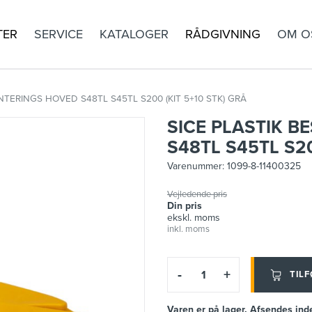
TER
SERVICE
KATALOGER
RÅDGIVNING
OM O
TERINGS HOVED S48TL S45TL S200 (KIT 5+10 STK) GRÅ
SICE PLASTIK 
S48TL S45TL S20
Varenummer:
1099-8-11400325
Vejledende pris
Din pris
ekskl. moms
inkl. moms
-
+
TILF
Varen er på lager. Afsendes ind