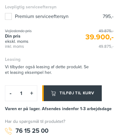
Lovpligtig serviceeftersyn
Premium serviceeftersyn
795,-
Vejledende pris
49.875,-
39.900,-
Din pris
ekskl. moms
inkl. moms
49.875,-
Leasing
Vi tilbyder også leasing af dette produkt. Se
et leasing eksempel her.
-
+
TILFØJ TIL KURV
Varen er på lager. Afsendes indenfor 1-3 arbejdsdage
Har du spørgsmål til produktet?
76 15 25 00