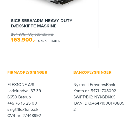
SICE S55A/ARM HEAVY DUTY
DÆKSKIFTE MASKINE
204.875,-
Vejledende pris
163.900,-
ekskl. moms
FIRMAOPLYSNINGER
BANKOPLYSNINGER
FLEX1ONE A/S
Nykredit ErhvervsBank
Ladelundvej 37-39
Konto nr. 5471 1708092
6650 Brørup
SWIFT/BIC: NYKBDKKK
+45 76 15 25 00
IBAN: DK945471000170809
salg@flex1one.dk
2
CVR-nr: 27448992