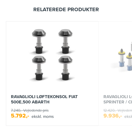
RELATEREDE PRODUKTER
RAVAGLIOLI LØFTEKONSOL FIAT
RAVAGLIOLI 
500E,500 ABARTH
SPRINTER / 
7.240,-
Vejledende pris
12.420,-
Vejleden
5.792,-
9.936,-
ekskl. moms
eks