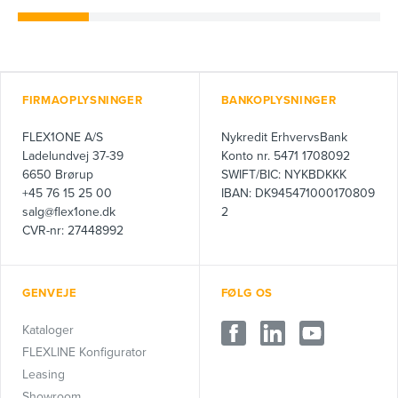
FIRMAOPLYSNINGER
BANKOPLYSNINGER
FLEX1ONE A/S
Nykredit ErhvervsBank
Ladelundvej 37-39
Konto nr. 5471 1708092
6650 Brørup
SWIFT/BIC: NYKBDKKK
+45 76 15 25 00
IBAN: DK945471000170809
salg@flex1one.dk
2
CVR-nr: 27448992
GENVEJE
FØLG OS
Kataloger
FLEXLINE Konfigurator
Leasing
Showroom