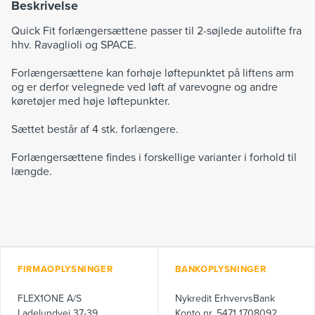
Beskrivelse
Quick Fit forlængersættene passer til 2-søjlede autolifte fra
hhv. Ravaglioli og SPACE.
Forlængersættene kan forhøje løftepunktet på liftens arm
og er derfor velegnede ved løft af varevogne og andre
køretøjer med høje løftepunkter.
Sættet består af 4 stk. forlængere.
Forlængersættene findes i forskellige varianter i forhold til
længde.
FIRMAOPLYSNINGER
BANKOPLYSNINGER
FLEX1ONE A/S
Nykredit ErhvervsBank
Ladelundvej 37-39
Konto nr. 5471 1708092