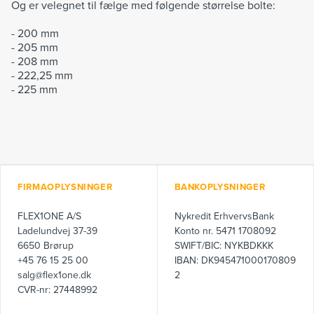
Og er velegnet til fælge med følgende størrelse bolte:
- 200 mm
- 205 mm
- 208 mm
- 222,25 mm
- 225 mm
FIRMAOPLYSNINGER
BANKOPLYSNINGER
FLEX1ONE A/S
Nykredit ErhvervsBank
Ladelundvej 37-39
Konto nr. 5471 1708092
6650 Brørup
SWIFT/BIC: NYKBDKKK
+45 76 15 25 00
IBAN: DK945471000170809
salg@flex1one.dk
2
CVR-nr: 27448992