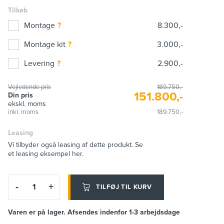
Tilkøb
Montage
8.300,-
Montage kit
3.000,-
Levering
2.900,-
Vejledende pris
189.750,-
151.800,-
Din pris
ekskl. moms
inkl. moms
189.750,-
Leasing
Vi tilbyder også leasing af dette produkt. Se
et leasing eksempel her.
-
+
TILFØJ TIL KURV
Varen er på lager. Afsendes indenfor 1-3 arbejdsdage