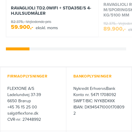
RAVAGLIOLI R
RAVAGLIOLI TD2.0WIFI + STDA35E/S 4-
M/SPORINGS
HJULSUDMÅLER
KG/5100 MM
82.375,-
Vejledende pris
112.375,-
Vejleden
59.900,-
ekskl. moms
89.900,-
e
FIRMAOPLYSNINGER
BANKOPLYSNINGER
FLEX1ONE A/S
Nykredit ErhvervsBank
Ladelundvej 37-39
Konto nr. 5471 1708092
6650 Brørup
SWIFT/BIC: NYKBDKKK
+45 76 15 25 00
IBAN: DK945471000170809
salg@flex1one.dk
2
CVR-nr: 27448992