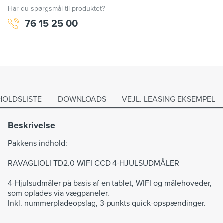
Har du spørgsmål til produktet?
76 15 25 00
HOLDSLISTE
DOWNLOADS
VEJL. LEASING EKSEMPEL
Beskrivelse
Pakkens indhold:
RAVAGLIOLI TD2.0 WIFI CCD 4-HJULSUDMÅLER
4-Hjulsudmåler på basis af en tablet, WIFI og målehoveder,
som oplades via vægpaneler.
Inkl. nummerpladeopslag, 3-punkts quick-opspændinger.