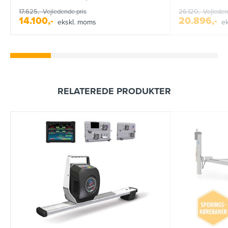
17.625,-
Vejledende pris
26.120,-
Vejleden
14.100,-
20.896,-
ekskl. moms
e
RELATEREDE PRODUKTER