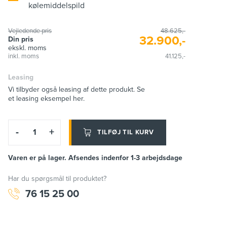
kølemiddelspild
Vejledende pris
48.625,-
32.900,-
Din pris
ekskl. moms
inkl. moms
41.125,-
Leasing
Vi tilbyder også leasing af dette produkt. Se
et leasing eksempel her.
-
+
TILFØJ TIL KURV
Varen er på lager. Afsendes indenfor 1-3 arbejdsdage
Har du spørgsmål til produktet?
76 15 25 00