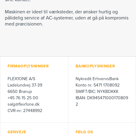
Maskinen er ideel til værksteder, der ønsker hurtig og
pålidelig service af AC-systemer, uden at gå på kompromis
med præcisionen.
FIRMAOPLYSNINGER
BANKOPLYSNINGER
FLEX1ONE A/S
Nykredit ErhvervsBank
Ladelundvej 37-39
Konto nr. 5471 1708092
6650 Brørup
SWIFT/BIC: NYKBDKKK
+45 76 15 25 00
IBAN: DK945471000170809
salg@flex1one.dk
2
CVR-nr: 27448992
GENVEJE
FØLG OS