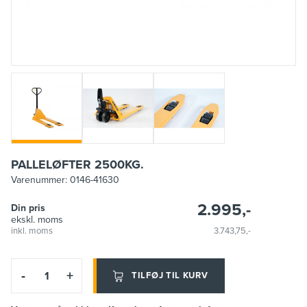
PALLELØFTER 2500KG.
Varenummer:
0146-41630
2.995,-
Din pris
ekskl. moms
inkl. moms
3.743,75,-
-
+
TILFØJ TIL KURV