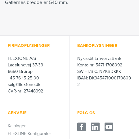
Gaflernes bredde er 540 mm.
FIRMAOPLYSNINGER
BANKOPLYSNINGER
FLEX1ONE A/S
Nykredit ErhvervsBank
Ladelundvej 37-39
Konto nr. 5471 1708092
6650 Brørup
SWIFT/BIC: NYKBDKKK
+45 76 15 25 00
IBAN: DK945471000170809
salg@flex1one.dk
2
CVR-nr: 27448992
GENVEJE
FØLG OS
Kataloger
FLEXLINE Konfigurator