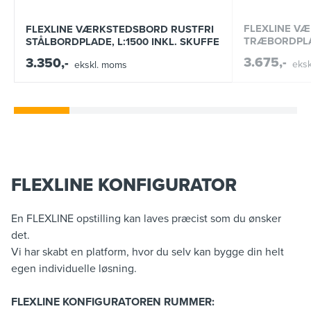
FLEXLINE V
FLEXLINE VÆRKSTEDSBORD RUSTFRI
TRÆBORDPLAD
STÅLBORDPLADE, L:1500 INKL. SKUFFE
3.675,-
3.350,-
eks
ekskl. moms
FLEXLINE KONFIGURATOR
En FLEXLINE opstilling kan laves præcist som du ønsker
det.
Vi har skabt en platform, hvor du selv kan bygge din helt
egen individuelle løsning.
FLEXLINE KONFIGURATOREN RUMMER: