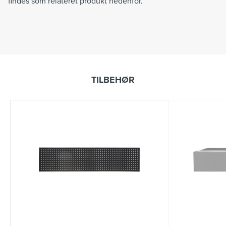
findes som relateret produkt nedenfor.
TILBEHØR