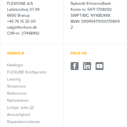
FLEX1ONE A/S
Nykredit ErhvervsBank
Ladelundvej 37-39
Konto nr. 5471 1708092
6650 Brørup
SWIFT/BIC: NYKBDKKK
+45 76 15 25 00
IBAN: DK945471000170809
salg@flex1one.dk
2
CVR-nr: 27448992
GENVEJE
FØLG OS
Kataloger
FLEXLINE Konfigurator
Leasing
Showroom
Referencer
Nyhedsbrev
Ledige Jobs (2)
Ansvarlighed
Reparationsskema