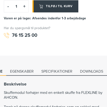
-
+
TILFØJ TIL KURV
Varen er på lager. Afsendes indenfor 1-3 arbejdsdage
Har du spørgsmål til produktet?
76 15 25 00
SE
EGENSKABER
SPECIFIKATIONER
DOWNLOADS
Beskrivelse
Skuffemodul forhøjer med en enkelt skuffe fra FLEXLINE by
AHCON.