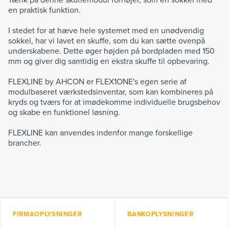
Tænk på denne skuffemodul forhøjer, som en sokkel med
en praktisk funktion.
I stedet for at hæve hele systemet med en unødvendig
sokkel, har vi lavet en skuffe, som du kan sætte ovenpå
underskabene. Dette øger højden på bordpladen med 150
mm og giver dig samtidig en ekstra skuffe til opbevaring.
FLEXLINE by AHCON er FLEX1ONE's egen serie af
modulbaseret værkstedsinventar, som kan kombineres på
kryds og tværs for at imødekomme individuelle brugsbehov
og skabe en funktionel løsning.
FLEXLINE kan anvendes indenfor mange forskellige
brancher.
FIRMAOPLYSNINGER
BANKOPLYSNINGER