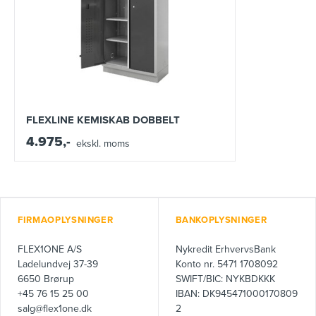
FLEXLINE KEMISKAB DOBBELT
4.975,-
ekskl. moms
FIRMAOPLYSNINGER
BANKOPLYSNINGER
FLEX1ONE A/S
Nykredit ErhvervsBank
Ladelundvej 37-39
Konto nr. 5471 1708092
6650 Brørup
SWIFT/BIC: NYKBDKKK
+45 76 15 25 00
IBAN: DK945471000170809
salg@flex1one.dk
2