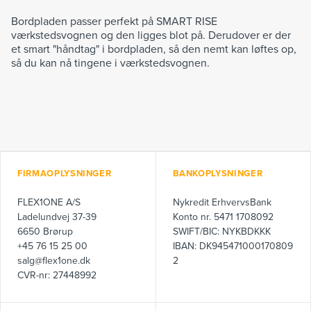
Bordpladen passer perfekt på SMART RISE
værkstedsvognen og den ligges blot på. Derudover er der
et smart "håndtag" i bordpladen, så den nemt kan løftes op,
så du kan nå tingene i værkstedsvognen.
FIRMAOPLYSNINGER
BANKOPLYSNINGER
FLEX1ONE A/S
Nykredit ErhvervsBank
Ladelundvej 37-39
Konto nr. 5471 1708092
6650 Brørup
SWIFT/BIC: NYKBDKKK
+45 76 15 25 00
IBAN: DK945471000170809
salg@flex1one.dk
2
CVR-nr: 27448992