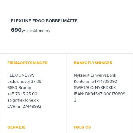
FLEXLINE ERGO BOBBELMÅTTE
690,-
ekskl. moms
FIRMAOPLYSNINGER
BANKOPLYSNINGER
FLEX1ONE A/S
Nykredit ErhvervsBank
Ladelundvej 37-39
Konto nr. 5471 1708092
6650 Brørup
SWIFT/BIC: NYKBDKKK
+45 76 15 25 00
IBAN: DK945471000170809
salg@flex1one.dk
2
CVR-nr: 27448992
GENVEJE
FØLG OS