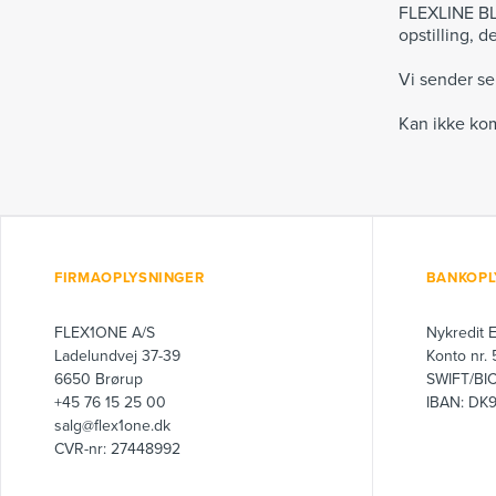
FLEXLINE BL
opstilling, d
Vi sender sel
Kan ikke kom
FIRMAOPLYSNINGER
BANKOPL
FLEX1ONE A/S
Nykredit 
Ladelundvej 37-39
Konto nr.
6650 Brørup
SWIFT/BI
+45 76 15 25 00
IBAN: DK
salg@flex1one.dk
CVR-nr: 27448992