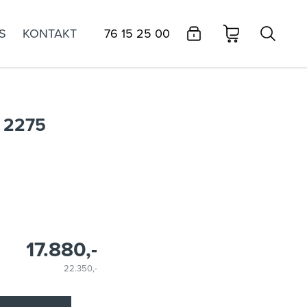
S
KONTAKT
76 15 25 00
 2275
17.880,-
22.350,-