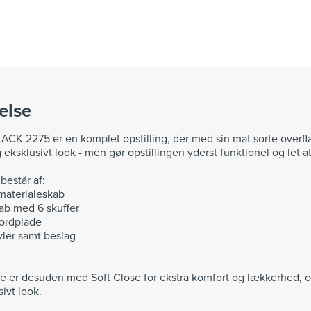
else
CK 2275 er en komplet opstilling, der med sin mat sorte overfla
g eksklusivt look - men gør opstillingen yderst funktionel og let 
består af:
 materialeskab
ab med 6 skuffer
bordplade
vler samt beslag
ne er desuden med Soft Close for ekstra komfort og lækkerhed, 
sivt look.