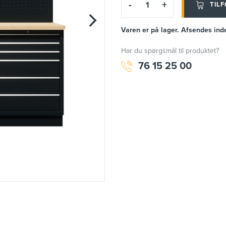
-
+
TILF
Varen er på lager. Afsendes ind
Har du spørgsmål til produktet?
76 15 25 00