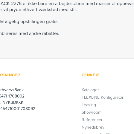
ACK 2275 er ikke bare en arbejdsstation med masser af opbevar
er vil pryde ethvert værksted med stil.
vfølgelig opstillingen gratis!
bineres med andre rabatter.
YSNINGER
GENVEJE
ErhvervsBank
Kataloger
 5471 1708092
FLEXLINE Konfigurator
C: NYKBDKKK
Leasing
9454710001708092
Showroom
Referencer
Nyhedsbrev