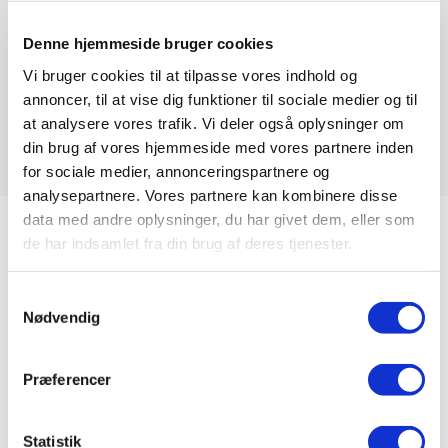
F1 Reolgavle er pulverlakeret i farven RAL 7016. Gavlene
findes i flere forskellige dimensioner. Vælg den ønskede
Denne hjemmeside bruger cookies
variant i boksen ovenfor.
Vi bruger cookies til at tilpasse vores indhold og
Alle reolgavle i F1 serien er samlet i Danmark.
annoncer, til at vise dig funktioner til sociale medier og til
at analysere vores trafik. Vi deler også oplysninger om
din brug af vores hjemmeside med vores partnere inden
for sociale medier, annonceringspartnere og
analysepartnere. Vores partnere kan kombinere disse
data med andre oplysninger, du har givet dem, eller som
de har indsamlet fra din brug af deres tjenester.
TILBEHØR
Samtykkevalg
Nødvendig
Præferencer
Statistik