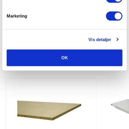
Marketing
F1 BELASTNINGSSKILT PALLEREOLER
KPL. (DK)
Vis detaljer
50,-
ekskl. moms
OK
RELATEREDE PRODUKTER