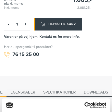
1.665,-
ekskl. moms
inkl. moms
2.081,25,-
-
+
TILFØJ TIL KURV
Varen er på vej hjem. Kontakt os for mere info.
Har du spørgsmål til produktet?
76 15 25 00
SE
EGENSKABER
SPECIFIKATIONER
DOWNLOADS
Beskrivelse