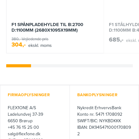
F1 SPÅNPLADEHYLDE TIL B:2700
F1 STÅLHYLDE
D:1100MM (2680X1095X19MM)
D:1100MM B:
685,-
380,-
Vejledende pris
ekskl.
304,-
ekskl. moms
FIRMAOPLYSNINGER
BANKOPLYSNINGER
FLEX1ONE A/S
Nykredit ErhvervsBank
Ladelundvej 37-39
Konto nr. 5471 1708092
6650 Brørup
SWIFT/BIC: NYKBDKKK
+45 76 15 25 00
IBAN: DK945471000170809
salg@flex1one.dk
2