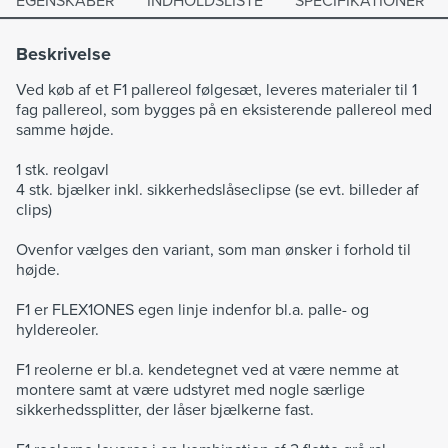
EGENSKABER
INDHOLDSLISTE
SPECIFIKATIONER
Beskrivelse
Ved køb af et F1 pallereol følgesæt, leveres materialer til 1
fag pallereol, som bygges på en eksisterende pallereol med
samme højde.
1 stk. reolgavl
4 stk. bjælker inkl. sikkerhedslåseclipse (se evt. billeder af
clips)
Ovenfor vælges den variant, som man ønsker i forhold til
højde.
F1 er FLEX1ONES egen linje indenfor bl.a. palle- og
hyldereoler.
F1 reolerne er bl.a. kendetegnet ved at være nemme at
montere samt at være udstyret med nogle særlige
sikkerhedssplitter, der låser bjælkerne fast.