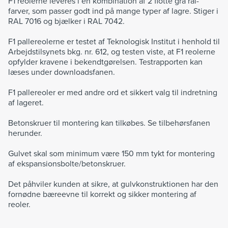
F1 reolerne leveres i en kombination af 2 flotte grå ral-
farver, som passer godt ind på mange typer af lagre. Stiger i
RAL 7016 og bjælker i RAL 7042.
F1 pallereolerne er testet af Teknologisk Institut i henhold til
Arbejdstilsynets bkg. nr. 612, og testen viste, at F1 reolerne
opfylder kravene i bekendtgørelsen. Testrapporten kan
læses under downloadsfanen.
F1 pallereoler er med andre ord et sikkert valg til indretning
af lageret.
Betonskruer til montering kan tilkøbes. Se tilbehørsfanen
herunder.
Gulvet skal som minimum være 150 mm tykt for montering
af ekspansionsbolte/betonskruer.
Det påhviler kunden at sikre, at gulvkonstruktionen har den
fornødne bæreevne til korrekt og sikker montering af
reoler.