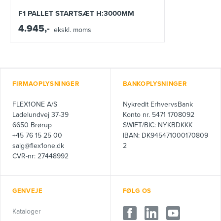
F1 PALLET STARTSÆT H:3000MM
4.945,-
ekskl. moms
FIRMAOPLYSNINGER
BANKOPLYSNINGER
FLEX1ONE A/S
Nykredit ErhvervsBank
Ladelundvej 37-39
Konto nr. 5471 1708092
6650 Brørup
SWIFT/BIC: NYKBDKKK
+45 76 15 25 00
IBAN: DK945471000170809
salg@flex1one.dk
2
CVR-nr: 27448992
GENVEJE
FØLG OS
Kataloger