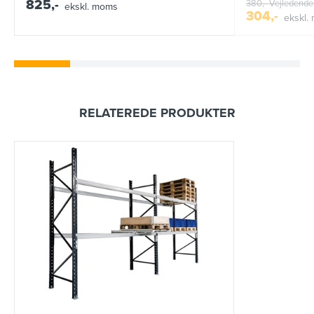
825,-
380,-
Vejledende 
ekskl. moms
304,-
ekskl.
RELATEREDE PRODUKTER