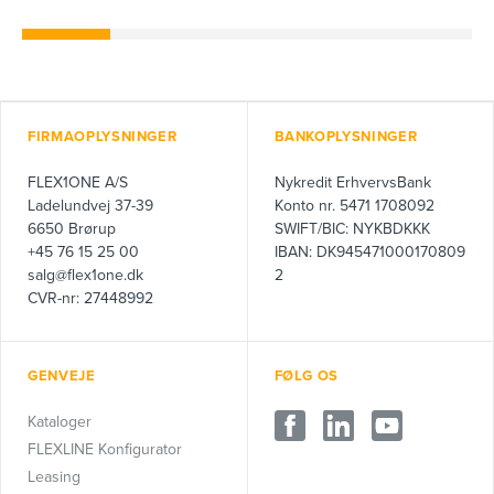
FIRMAOPLYSNINGER
BANKOPLYSNINGER
FLEX1ONE A/S
Nykredit ErhvervsBank
Ladelundvej 37-39
Konto nr. 5471 1708092
6650 Brørup
SWIFT/BIC: NYKBDKKK
+45 76 15 25 00
IBAN: DK945471000170809
salg@flex1one.dk
2
CVR-nr: 27448992
GENVEJE
FØLG OS
Kataloger
FLEXLINE Konfigurator
Leasing