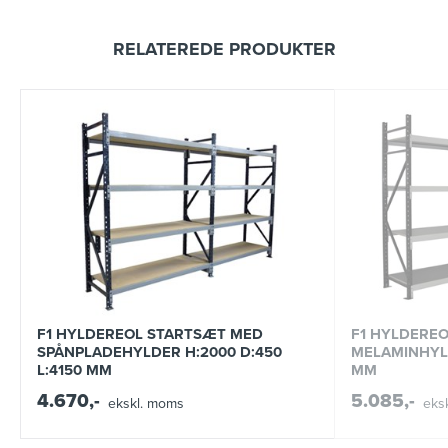
RELATEREDE PRODUKTER
F1 HYLDEREOL STARTSÆT MED
F1 HYLDERE
SPÅNPLADEHYLDER H:2000 D:450
MELAMINHYLD
L:4150 MM
MM
4.670,-
5.085,-
ekskl. moms
eks