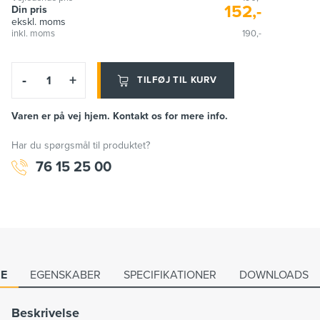
152,-
Din pris
ekskl. moms
inkl. moms
190,-
-
+
TILFØJ TIL KURV
Varen er på vej hjem. Kontakt os for mere info.
Har du spørgsmål til produktet?
76 15 25 00
SE
EGENSKABER
SPECIFIKATIONER
DOWNLOADS
Beskrivelse