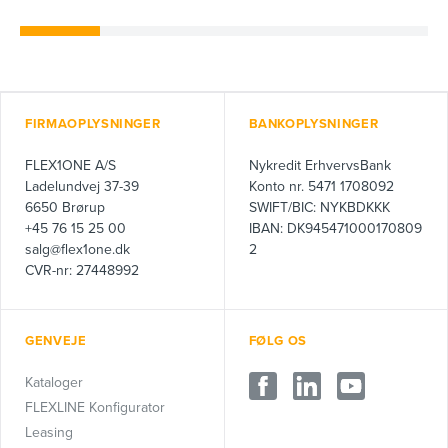
FIRMAOPLYSNINGER
BANKOPLYSNINGER
FLEX1ONE A/S
Nykredit ErhvervsBank
Ladelundvej 37-39
Konto nr. 5471 1708092
6650 Brørup
SWIFT/BIC: NYKBDKKK
+45 76 15 25 00
IBAN: DK945471000170809
salg@flex1one.dk
2
CVR-nr: 27448992
GENVEJE
FØLG OS
Kataloger
FLEXLINE Konfigurator
Leasing