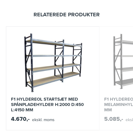
RELATEREDE PRODUKTER
F1 HYLDEREOL STARTSÆT MED
F1 HYLDERE
SPÅNPLADEHYLDER H:2000 D:450
MELAMINHYLD
L:4150 MM
MM
4.670,-
5.085,-
ekskl. moms
eks