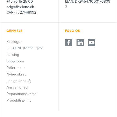
+45 76 15 25 00
IBAN: DK945471000170809
salg@flex1one.dk
2
CVR-nr: 27448992
GENVEJE
FØLG OS
Kataloger
FLEXLINE Konfigurator
Leasing
Showroom
Referencer
Nyhedsbrev
Ledige Jobs (2)
Ansvarlighed
Reparationsskema
Produkttræning