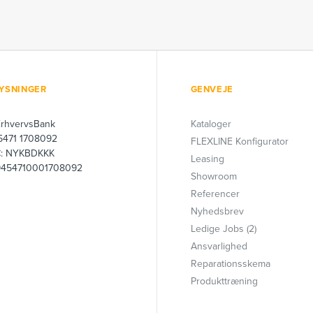
YSNINGER
GENVEJE
ErhvervsBank
Kataloger
 5471 1708092
FLEXLINE Konfigurator
C: NYKBDKKK
Leasing
9454710001708092
Showroom
Referencer
Nyhedsbrev
Ledige Jobs (2)
Ansvarlighed
Reparationsskema
Produkttræning