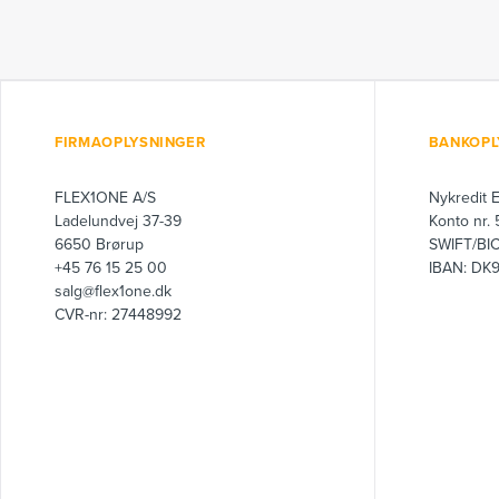
FIRMAOPLYSNINGER
BANKOPL
FLEX1ONE A/S
Nykredit 
Ladelundvej 37-39
Konto nr.
6650 Brørup
SWIFT/BI
+45 76 15 25 00
IBAN: DK
salg@flex1one.dk
CVR-nr: 27448992