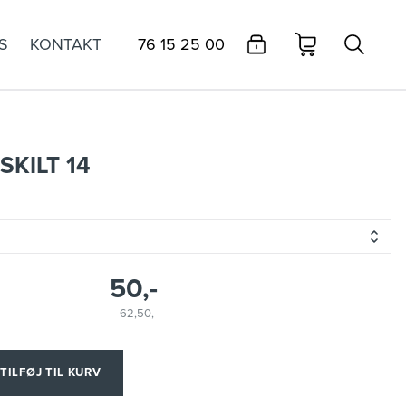
S
KONTAKT
76 15 25 00
SKILT 14
50,-
62,50,-
TILFØJ TIL KURV