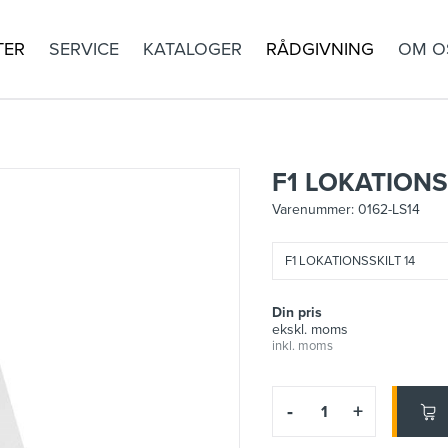
TER
SERVICE
KATALOGER
RÅDGIVNING
OM O
F1 LOKATIONS
Varenummer:
0162-LS14
F1 LOKATIONSSKILT 14
Din pris
ekskl. moms
inkl. moms
-
+