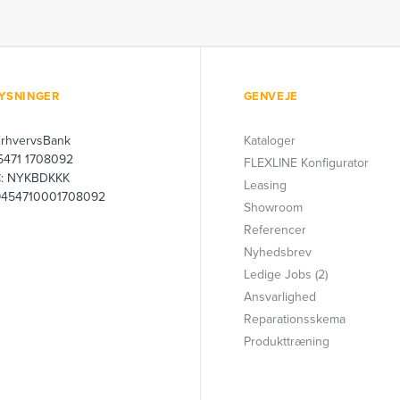
YSNINGER
GENVEJE
ErhvervsBank
Kataloger
 5471 1708092
FLEXLINE Konfigurator
C: NYKBDKKK
Leasing
9454710001708092
Showroom
Referencer
Nyhedsbrev
Ledige Jobs (2)
Ansvarlighed
Reparationsskema
Produkttræning