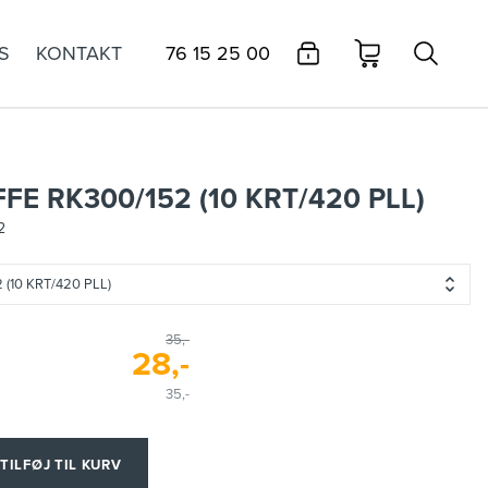
S
KONTAKT
76 15 25 00
FE RK300/152 (10 KRT/420 PLL)
2
(10 KRT/420 PLL)
35,-
28,-
35,-
TILFØJ TIL KURV