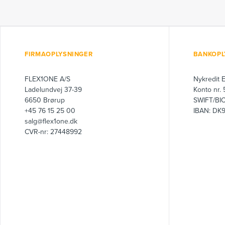
FIRMAOPLYSNINGER
BANKOPL
FLEX1ONE A/S
Nykredit 
Ladelundvej 37-39
Konto nr.
6650 Brørup
SWIFT/BI
+45 76 15 25 00
IBAN: DK
salg@flex1one.dk
CVR-nr: 27448992