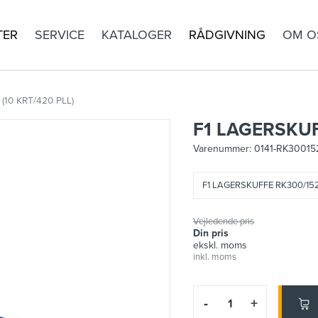
TER
SERVICE
KATALOGER
RÅDGIVNING
OM O
(10 KRT/420 PLL)
F1 LAGERSKUF
Varenummer:
0141-RK30015
F1 LAGERSKUFFE RK300/152 
Vejledende pris
Din pris
ekskl. moms
inkl. moms
-
+