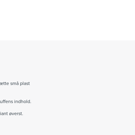
sætte små plast
kuffens indhold.
iant øverst.