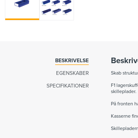
Beskriv
BESKRIVELSE
EGENSKABER
Skab struktu
F1 lagerskuf
SPECIFIKATIONER
skilleplader.
På fronten h
Kasserne fin
Skilleplader