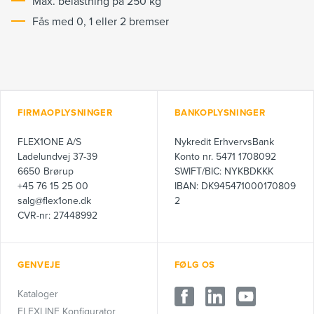
Max. belastning på 250 kg
Fås med 0, 1 eller 2 bremser
FIRMAOPLYSNINGER
BANKOPLYSNINGER
FLEX1ONE A/S
Nykredit ErhvervsBank
Ladelundvej 37-39
Konto nr. 5471 1708092
6650 Brørup
SWIFT/BIC: NYKBDKKK
+45 76 15 25 00
IBAN: DK945471000170809
salg@flex1one.dk
2
CVR-nr: 27448992
GENVEJE
FØLG OS
Kataloger
FLEXLINE Konfigurator