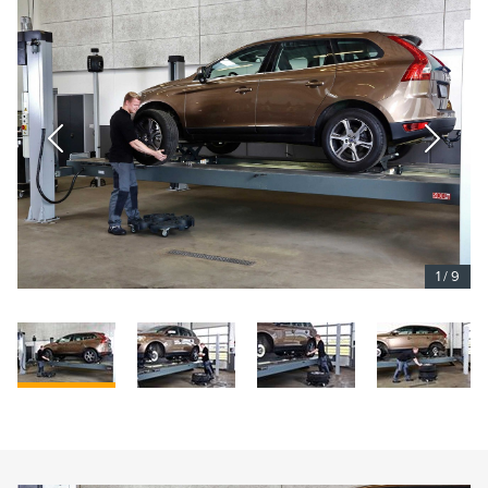
1
/
9