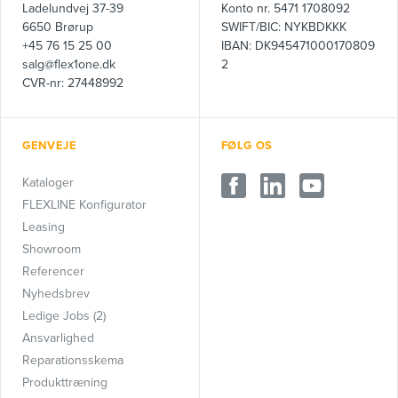
Ladelundvej 37-39
Konto nr. 5471 1708092
6650 Brørup
SWIFT/BIC: NYKBDKKK
+45 76 15 25 00
IBAN: DK945471000170809
salg@flex1one.dk
2
CVR-nr: 27448992
GENVEJE
FØLG OS
Kataloger
FLEXLINE Konfigurator
Leasing
Showroom
Referencer
Nyhedsbrev
Ledige Jobs (2)
Ansvarlighed
Reparationsskema
Produkttræning