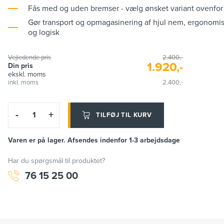
Fås med og uden bremser - vælg ønsket variant ovenfor
Gør transport og opmagasinering af hjul nem, ergonomi
og logisk
Vejledende pris
2.400,-
1.920,-
Din pris
ekskl. moms
inkl. moms
2.400,-
-
+
TILFØJ TIL KURV
Varen er på lager. Afsendes indenfor 1-3 arbejdsdage
Har du spørgsmål til produktet?
76 15 25 00