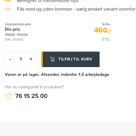
Beregnet til mellemstore hjul
Fås med og uden bremser - vælg ønsket variant ovenfor
Vejledende pris
575,-
460,-
Din pris
ekskl. moms
inkl. moms
575,-
-
+
TILFØJ TIL KURV
Varen er på lager. Afsendes indenfor 1-3 arbejdsdage
Har du spørgsmål til produktet?
76 15 25 00