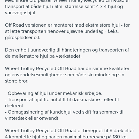
Med andre ord passer Wheel Trolley Recycled Off Road til
transport af både hjul i alm. størrelse samt 4 x 4 hjul og
varevognshjul.
Off Road versionen er monteret med ekstra store hjul - for
at lette transporten henover ujævne underlag - f.eks.
gårdspladser o.l.
Den er helt uundværlig til håndteringen og transporten af
de mellemstore hjul på værkstedet.
Wheel Trolley Recycled Off Road har de samme kvaliteter
og anvendelsesmuligheder som både sin mindre og sin
større bror:
- Opbevaring af hjul under mekanisk arbejde.
- Transport af hjul fra autolift til dækmaskine - eller til
dækreol
- Opmagasinering af kundehjul ved skift fra sommer- til
vinterdæk eller omvendt
Wheel Trolley Recycled Off Road er beregnet til 8 dæk eller
4 komplette hjul og har en maximal bæreevne på 180 kg.