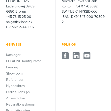
FLEX1ONE A/S
Nykredit ErhvervsBank
Ladelundvej 37-39
Konto nr. 5471 1708092
6650 Brørup
SWIFT/BIC: NYKBDKKK
+45 76 15 25 00
IBAN: DK945471000170809
salg@flex1one.dk
2
CVR-nr: 27448992
GENVEJE
FØLG OS
Kataloger
FLEXLINE Konfigurator
Leasing
Showroom
Referencer
Nyhedsbrev
Ledige Jobs (2)
Ansvarlighed
Reparationsskema
Produkttræning