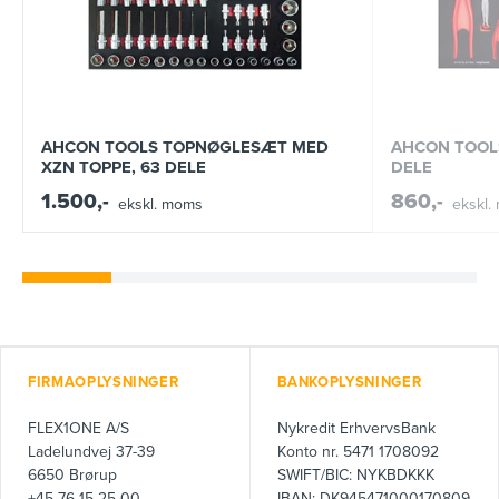
AHCON TOOLS TOPNØGLESÆT MED
AHCON TOOL
XZN TOPPE, 63 DELE
DELE
1.500,-
860,-
ekskl. moms
ekskl.
FIRMAOPLYSNINGER
BANKOPLYSNINGER
FLEX1ONE A/S
Nykredit ErhvervsBank
Ladelundvej 37-39
Konto nr. 5471 1708092
6650 Brørup
SWIFT/BIC: NYKBDKKK
+45 76 15 25 00
IBAN: DK945471000170809