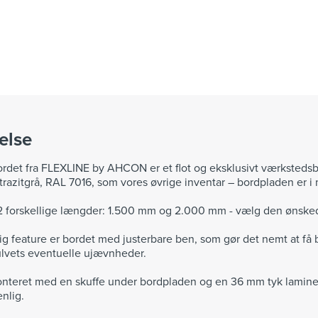
else
det fra FLEXLINE by AHCON er et flot og eksklusivt værkstedsbo
trazitgrå, RAL 7016, som vores øvrige inventar – bordpladen er i 
 2 forskellige længder: 1.500 mm og 2.000 mm - vælg den ønsked
g feature er bordet med justerbare ben, som gør det nemt at få bor
lvets eventuelle ujævnheder.
onteret med en skuffe under bordpladen og en 36 mm tyk lamine
nlig.