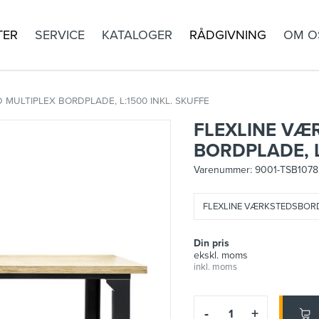
TER
SERVICE
KATALOGER
RÅDGIVNING
OM O
MULTIPLEX BORDPLADE, L:1500 INKL. SKUFFE
FLEXLINE VÆ
BORDPLADE, L
Varenummer:
9001-TSB107
FLEXLINE VÆRKSTEDSBORD 
Din pris
ekskl. moms
inkl. moms
-
+