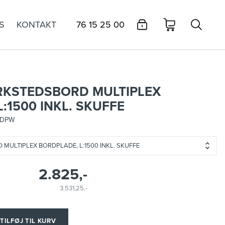
S
KONTAKT
76 15 25 00
RKSTEDSBORD MULTIPLEX
:1500 INKL. SKUFFE
8DPW
MULTIPLEX BORDPLADE, L:1500 INKL. SKUFFE
2.825,-
3.531,25,-
TILFØJ TIL KURV