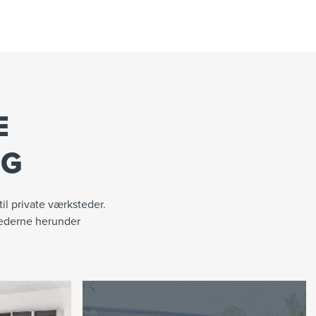
E
NG
til private værksteder.
llederne herunder