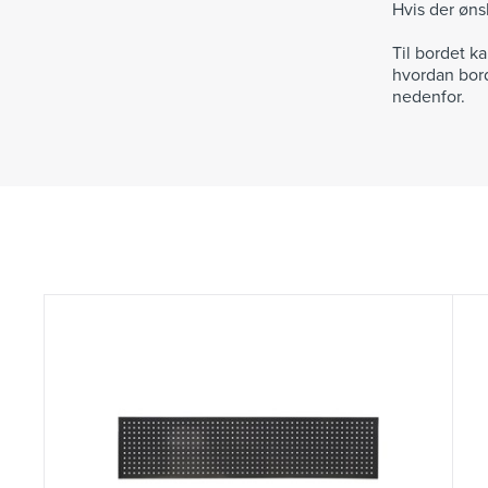
Hvis der øns
Til bordet k
hvordan bord
nedenfor.