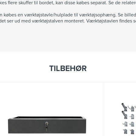
kes flere skuffer til bordet, kan disse købes separat. Se de relat
an købes en værktøjstavle/hulplade til værktøjsophæng. Se billedet
et ser ud med værktøjstalven monteret. Værktøjstavlen findes s
TILBEHØR