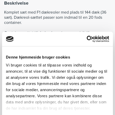
Beskrivelse
Komplet sæt med F1 dækreoler med plads til 144 dæk (36
sæt). Dækreol-sættet passer som indmad til en 20 fods
container.
Containersættet til dækopbevaring er genialt til
værksteder, hvor der pladsmæssigt ikke er mulighed for at
opbevare dæk indendøre. Ved investering i en 20 fods
container samt dette dækreol containersæt, kan der skabes
mulighed for dækopbevaring udendøre.
Denne hjemmeside bruger cookies
Containersættet er beregnet til opbevaring af dæk i 3 lag i
Vi bruger cookies til at tilpasse vores indhold og
højden. Sættet består af 6 stk. reolgavle (Usamlet, H: 2.250
annoncer, til at vise dig funktioner til sociale medier og til
mm, D: 450 mm), 24 stk. bærebjælker (L: 2.700 mm) og
at analysere vores trafik. Vi deler også oplysninger om
sikkerhedssplitter.
din brug af vores hjemmeside med vores partnere inden
Containersættet er i den populære F1 serie, som er
for sociale medier, annonceringspartnere og
certificeret af Teknologisk Institut for sin høje kvalitet.
analysepartnere. Vores partnere kan kombinere disse
data med andre oplysninger, du har givet dem, eller som
Vær opmærksom på, at containersættet IKKE inkluderer en
de har indsamlet fra din brug af deres tjenester.
container. Denne købes ved siden af. Kontakt os gerne for