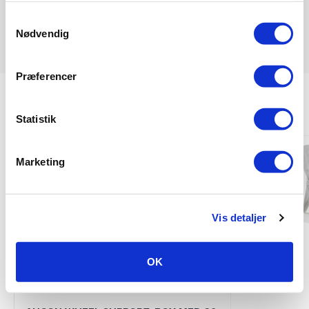
formidling af en leverandør.
Samtykkevalg
Nødvendig
Præferencer
TILBEHØR
Statistik
Marketing
Vis detaljer
OK