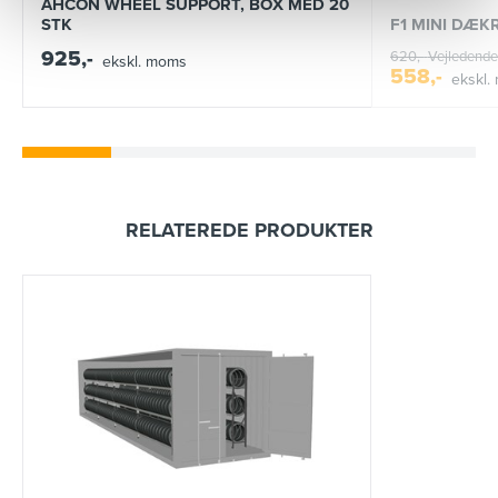
AHCON WHEEL SUPPORT, BOX MED 20
F1 MINI DÆK
STK
925,-
620,-
Vejledende 
ekskl. moms
558,-
ekskl.
RELATEREDE PRODUKTER