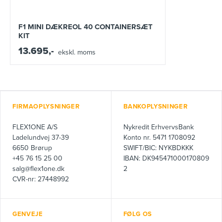
F1 MINI DÆKREOL 40 CONTAINERSÆT
KIT
13.695,-
ekskl. moms
FIRMAOPLYSNINGER
BANKOPLYSNINGER
FLEX1ONE A/S
Nykredit ErhvervsBank
Ladelundvej 37-39
Konto nr. 5471 1708092
6650 Brørup
SWIFT/BIC: NYKBDKKK
+45 76 15 25 00
IBAN: DK945471000170809
salg@flex1one.dk
2
CVR-nr: 27448992
GENVEJE
FØLG OS