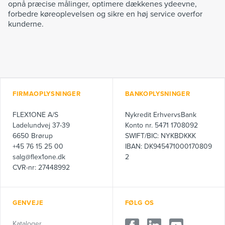
opnå præcise målinger, optimere dækkenes ydeevne,
forbedre køreoplevelsen og sikre en høj service overfor
kunderne.
FIRMAOPLYSNINGER
BANKOPLYSNINGER
FLEX1ONE A/S
Nykredit ErhvervsBank
Ladelundvej 37-39
Konto nr. 5471 1708092
6650 Brørup
SWIFT/BIC: NYKBDKKK
+45 76 15 25 00
IBAN: DK945471000170809
salg@flex1one.dk
2
CVR-nr: 27448992
GENVEJE
FØLG OS
Kataloger